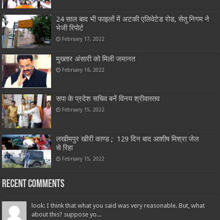
24 साल बाद भी फाइलों में अटकी एलिवेटेड रोड, सेतु निगम ने
भेजी रिपोर्ट
February 17, 2022
मुख्तार अंसारी को मिली जमानत
February 16, 2022
सपा के प्रदेश सचिव बनें विनय श्रीवास्तव
February 15, 2022
लखीमपुर खीरी काण्ड ; 129 दिन बाद आशीष मिश्रा जेल
से रिहा
February 15, 2022
Recent Comments
look: I think that what you said was very reasonable. But, what
about this? suppose yo...