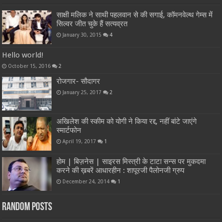
साक्षी मलिक ने साथी पहलवान से की सगाई, कॉमनवेल्थ गेम्स में
सिल्वर जीत चुके हैं सत्यव्रत
January 30, 2015
4
Hello world!
October 15, 2016
2
रोजगार- सौदागर
January 25, 2017
2
अखिलेश की स्कीम को योगी ने किया रद्द, नहीं बांटे जाएंगे
स्मार्टफोन
April 19, 2017
1
होम | बिज़नेस | साइरस मिस्त्री के टाटा सन्स पर मुकदमा
करने की ख़बरें आधारहीन : शापूरजी पैलोनजी ग्रुप
December 24, 2014
1
Random Posts