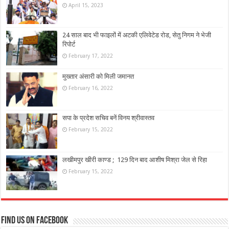
April 15, 2023
24 साल बाद भी फाइलों में अटकी एलिवेटेड रोड, सेतु निगम ने भेजी
रिपोर्ट
February 17, 2022
मुख्तार अंसारी को मिली जमानत
February 16, 2022
सपा के प्रदेश सचिव बनें विनय श्रीवास्तव
February 15, 2022
लखीमपुर खीरी काण्ड ; 129 दिन बाद आशीष मिश्रा जेल से रिहा
February 15, 2022
Find us on Facebook