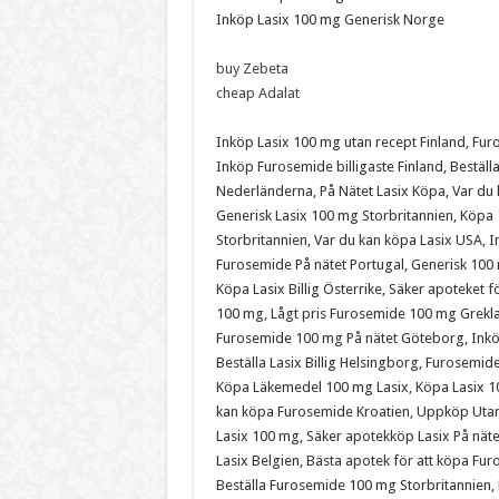
Inköp Lasix 100 mg Generisk Norge
buy Zebeta
cheap Adalat
Inköp Lasix 100 mg utan recept Finland, Furos
Inköp Furosemide billigaste Finland, Bestä
Nederländerna, På Nätet Lasix Köpa, Var d
Generisk Lasix 100 mg Storbritannien, Köpa 1
Storbritannien, Var du kan köpa Lasix USA, I
Furosemide På nätet Portugal, Generisk 100 
Köpa Lasix Billig Österrike, Säker apoteket
100 mg, Lågt pris Furosemide 100 mg Grekla
Furosemide 100 mg På nätet Göteborg, Inköp 
Beställa Lasix Billig Helsingborg, Furosemid
Köpa Läkemedel 100 mg Lasix, Köpa Lasix 100
kan köpa Furosemide Kroatien, Uppköp Utan R
Lasix 100 mg, Säker apotekköp Lasix På näte
Lasix Belgien, Bästa apotek för att köpa Fu
Beställa Furosemide 100 mg Storbritannien, 