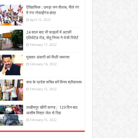
ऐतिहासिक : उमड़ा जन सैलाब, नीले रंग
में रंगा गोसाईंगंज क्षेत्र
April 15, 2023
24 साल बाद भी फाइलों में अटकी
एलिवेटेड रोड, सेतु निगम ने भेजी रिपोर्ट
February 17, 2022
मुख्तार अंसारी को मिली जमानत
February 16, 2022
सपा के प्रदेश सचिव बनें विनय श्रीवास्तव
February 15, 2022
लखीमपुर खीरी काण्ड ; 129 दिन बाद
आशीष मिश्रा जेल से रिहा
February 15, 2022