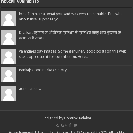
Recent Comments
look: I think that what you said was very reasonable. But, what
about this? suppose yo...
Divakar: श्रीमान जी औद्योगिक प्रशिक्षण से प्रशिक्षित छात्र आज भुखमरी के
कगार पर है उनके भ...
valentines day images: Some genuinely good posts on this web
site, appreciate it for contribution. Here...
Pankaj: Good Package Story...
admin: nice...
Designed by
Creative Kalakar
Advertisement
|
About Us
|
Contact Us
© Copyright 2026, All Rights