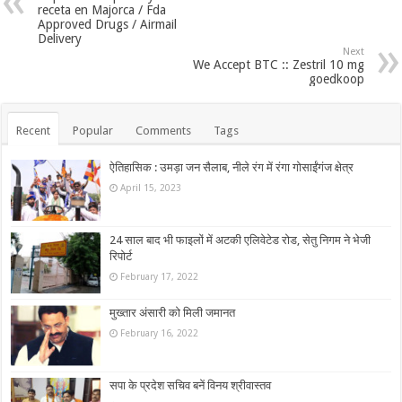
receta en Majorca / Fda
Approved Drugs / Airmail
Delivery
Next
We Accept BTC :: Zestril 10 mg
goedkoop
Recent
Popular
Comments
Tags
ऐतिहासिक : उमड़ा जन सैलाब, नीले रंग में रंगा गोसाईंगंज क्षेत्र
April 15, 2023
24 साल बाद भी फाइलों में अटकी एलिवेटेड रोड, सेतु निगम ने भेजी
रिपोर्ट
February 17, 2022
मुख्तार अंसारी को मिली जमानत
February 16, 2022
सपा के प्रदेश सचिव बनें विनय श्रीवास्तव