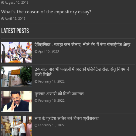
August 10, 2018
What’s the reason of the expository essay?
April 12, 2019
Latest Posts
ऐतिहासिक : उमड़ा जन सैलाब, नीले रंग में रंगा गोसाईंगंज क्षेत्र
April 15, 2023
24 साल बाद भी फाइलों में अटकी एलिवेटेड रोड, सेतु निगम ने
भेजी रिपोर्ट
February 17, 2022
मुख्तार अंसारी को मिली जमानत
February 16, 2022
सपा के प्रदेश सचिव बनें विनय श्रीवास्तव
February 15, 2022