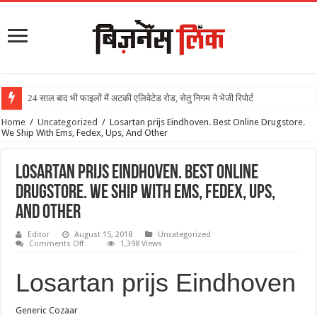
24 साल बाद भी फाइलों में अटकी एलिवेटेड रोड, सेतु निगम ने भेजी रिपोर्ट
Home
/
Uncategorized
/
Losartan prijs Eindhoven. Best Online Drugstore.
We Ship With Ems, Fedex, Ups, And Other
Losartan prijs Eindhoven. Best Online
Drugstore. We Ship With Ems, Fedex, Ups,
And Other
Editor
August 15, 2018
Uncategorized
Comments Off
1,398 Views
Losartan prijs Eindhoven
Generic Cozaar