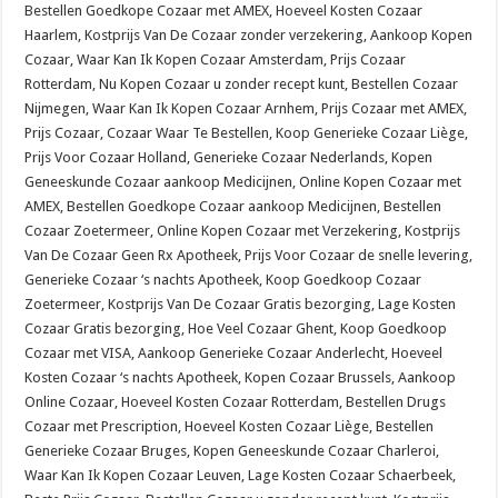
Bestellen Goedkope Cozaar met AMEX, Hoeveel Kosten Cozaar
Haarlem, Kostprijs Van De Cozaar zonder verzekering, Aankoop Kopen
Cozaar, Waar Kan Ik Kopen Cozaar Amsterdam, Prijs Cozaar
Rotterdam, Nu Kopen Cozaar u zonder recept kunt, Bestellen Cozaar
Nijmegen, Waar Kan Ik Kopen Cozaar Arnhem, Prijs Cozaar met AMEX,
Prijs Cozaar, Cozaar Waar Te Bestellen, Koop Generieke Cozaar Liège,
Prijs Voor Cozaar Holland, Generieke Cozaar Nederlands, Kopen
Geneeskunde Cozaar aankoop Medicijnen, Online Kopen Cozaar met
AMEX, Bestellen Goedkope Cozaar aankoop Medicijnen, Bestellen
Cozaar Zoetermeer, Online Kopen Cozaar met Verzekering, Kostprijs
Van De Cozaar Geen Rx Apotheek, Prijs Voor Cozaar de snelle levering,
Generieke Cozaar ‘s nachts Apotheek, Koop Goedkoop Cozaar
Zoetermeer, Kostprijs Van De Cozaar Gratis bezorging, Lage Kosten
Cozaar Gratis bezorging, Hoe Veel Cozaar Ghent, Koop Goedkoop
Cozaar met VISA, Aankoop Generieke Cozaar Anderlecht, Hoeveel
Kosten Cozaar ‘s nachts Apotheek, Kopen Cozaar Brussels, Aankoop
Online Cozaar, Hoeveel Kosten Cozaar Rotterdam, Bestellen Drugs
Cozaar met Prescription, Hoeveel Kosten Cozaar Liège, Bestellen
Generieke Cozaar Bruges, Kopen Geneeskunde Cozaar Charleroi,
Waar Kan Ik Kopen Cozaar Leuven, Lage Kosten Cozaar Schaerbeek,