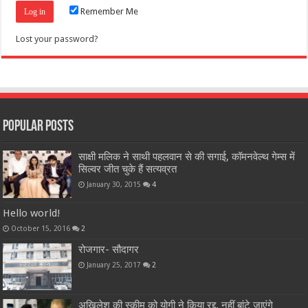
Remember Me
Lost your password?
Popular Posts
साक्षी मलिक ने साथी पहलवान से की सगाई, कॉमनवेल्थ गेम्स में
सिल्वर जीत चुके हैं सत्यव्रत
January 30, 2015
4
Hello world!
October 15, 2016
2
रोजगार- सौदागर
January 25, 2017
2
अखिलेश की स्कीम को योगी ने किया रद्द, नहीं बांटे जाएंगे