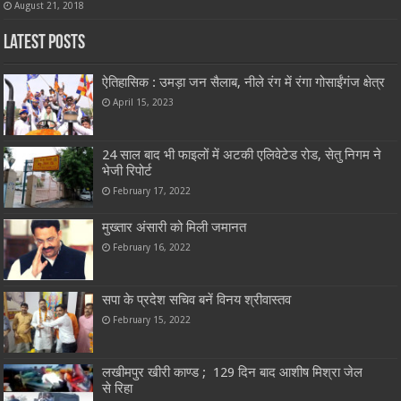
August 21, 2018
Latest Posts
ऐतिहासिक : उमड़ा जन सैलाब, नीले रंग में रंगा गोसाईंगंज क्षेत्र
April 15, 2023
24 साल बाद भी फाइलों में अटकी एलिवेटेड रोड, सेतु निगम ने
भेजी रिपोर्ट
February 17, 2022
मुख्तार अंसारी को मिली जमानत
February 16, 2022
सपा के प्रदेश सचिव बनें विनय श्रीवास्तव
February 15, 2022
लखीमपुर खीरी काण्ड ; 129 दिन बाद आशीष मिश्रा जेल
से रिहा