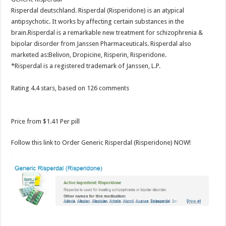
Risperdal deutschland. Risperdal (Risperidone) is an atypical
antipsychotic. It works by affecting certain substances in the
brain.Risperdal is a remarkable new treatment for schizophrenia &
bipolar disorder from Janssen Pharmaceuticals. Risperdal also
marketed as:Belivon, Dropicine, Risperin, Risperidone.
*Risperdal is a registered trademark of Janssen, L.P.
Rating
4.4
stars, based on
126
comments
Price from
$1.41
Per pill
Follow this link to Order Generic Risperdal (Risperidone) NOW!