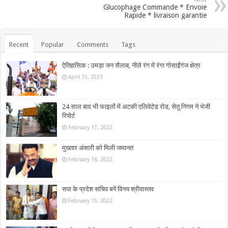
Glucophage Commande * Envoie
Rapide * livraison garantie
Recent
Popular
Comments
Tags
ऐतिहासिक : उमड़ा जन सैलाब, नीले रंग में रंगा गोसाईंगंज क्षेत्र
April 15, 2023
24 साल बाद भी फाइलों में अटकी एलिवेटेड रोड, सेतु निगम ने भेजी
रिपोर्ट
February 17, 2022
मुख्तार अंसारी को मिली जमानत
February 16, 2022
सपा के प्रदेश सचिव बनें विनय श्रीवास्तव
February 15, 2022