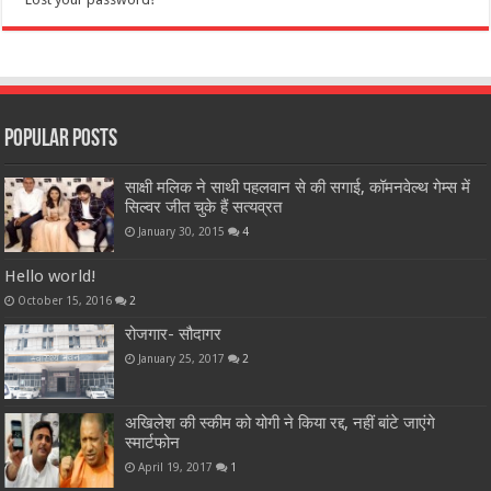
Popular Posts
साक्षी मलिक ने साथी पहलवान से की सगाई, कॉमनवेल्थ गेम्स में
सिल्वर जीत चुके हैं सत्यव्रत
January 30, 2015
4
Hello world!
October 15, 2016
2
रोजगार- सौदागर
January 25, 2017
2
अखिलेश की स्कीम को योगी ने किया रद्द, नहीं बांटे जाएंगे
स्मार्टफोन
April 19, 2017
1