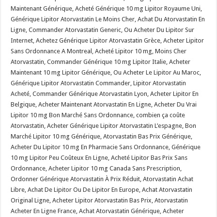
Maintenant Générique, Acheté Générique 10 mg Lipitor Royaume Uni,
Générique Lipitor Atorvastatin Le Moins Cher, Achat Du Atorvastatin En
Ligne, Commander Atorvastatin Generic, Ou Acheter Du Lipitor Sur
Internet, Achetez Générique Lipitor Atorvastatin Grèce, Acheter Lipitor
Sans Ordonnance A Montreal, Acheté Lipitor 10 mg, Moins Cher
Atorvastatin, Commander Générique 10 mg Lipitor Italie, Acheter
Maintenant 10 mg Lipitor Générique, Ou Acheter Le Lipitor Au Maroc,
Générique Lipitor Atorvastatin Commander, Lipitor Atorvastatin
Acheté, Commander Générique Atorvastatin Lyon, Acheter Lipitor En
Belgique, Acheter Maintenant Atorvastatin En Ligne, Acheter Du Vrai
Lipitor 10 mg Bon Marché Sans Ordonnance, combien ça coûte
Atorvastatin, Acheter Générique Lipitor Atorvastatin L’espagne, Bon
Marché Lipitor 10 mg Générique, Atorvastatin Bas Prix Générique,
Acheter Du Lipitor 10 mg En Pharmacie Sans Ordonnance, Générique
10 mg Lipitor Peu Coûteux En Ligne, Acheté Lipitor Bas Prix Sans
Ordonnance, Acheter Lipitor 10 mg Canada Sans Prescription,
Ordonner Générique Atorvastatin À Prix Réduit, Atorvastatin Achat
Libre, Achat De Lipitor Ou De Lipitor En Europe, Achat Atorvastatin
Original Ligne, Acheter Lipitor Atorvastatin Bas Prix, Atorvastatin
Acheter En Ligne France, Achat Atorvastatin Générique, Acheter