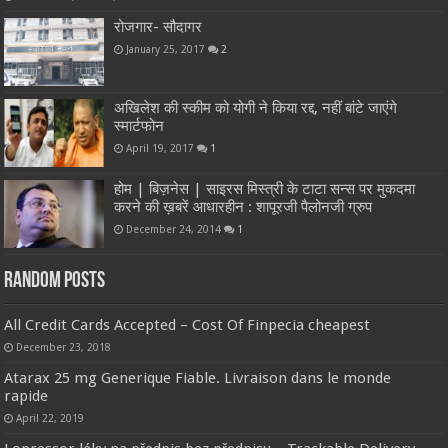
रोजगार- सौदागर
January 25, 2017
2
अखिलेश की स्कीम को योगी ने किया रद्द, नहीं बांटे जाएंगे
स्मार्टफोन
April 19, 2017
1
होम | बिज़नेस | साइरस मिस्त्री के टाटा सन्स पर मुकदमा
करने की ख़बरें आधारहीन : शापूरजी पैलोनजी ग्रुप
December 24, 2014
1
Random Posts
All Credit Cards Accepted – Cost Of Finpecia cheapest
December 23, 2018
Atarax 25 mg Generique Fiable. Livraison dans le monde
rapide
April 22, 2019