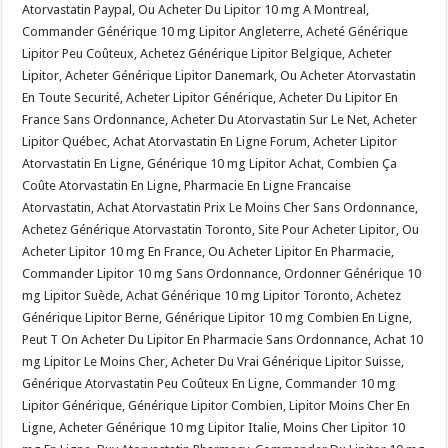
Atorvastatin Paypal, Ou Acheter Du Lipitor 10 mg A Montreal,
Commander Générique 10 mg Lipitor Angleterre, Acheté Générique
Lipitor Peu Coûteux, Achetez Générique Lipitor Belgique, Acheter
Lipitor, Acheter Générique Lipitor Danemark, Ou Acheter Atorvastatin
En Toute Securité, Acheter Lipitor Générique, Acheter Du Lipitor En
France Sans Ordonnance, Acheter Du Atorvastatin Sur Le Net, Acheter
Lipitor Québec, Achat Atorvastatin En Ligne Forum, Acheter Lipitor
Atorvastatin En Ligne, Générique 10 mg Lipitor Achat, Combien Ça
Coûte Atorvastatin En Ligne, Pharmacie En Ligne Francaise
Atorvastatin, Achat Atorvastatin Prix Le Moins Cher Sans Ordonnance,
Achetez Générique Atorvastatin Toronto, Site Pour Acheter Lipitor, Ou
Acheter Lipitor 10 mg En France, Ou Acheter Lipitor En Pharmacie,
Commander Lipitor 10 mg Sans Ordonnance, Ordonner Générique 10
mg Lipitor Suède, Achat Générique 10 mg Lipitor Toronto, Achetez
Générique Lipitor Berne, Générique Lipitor 10 mg Combien En Ligne,
Peut T On Acheter Du Lipitor En Pharmacie Sans Ordonnance, Achat 10
mg Lipitor Le Moins Cher, Acheter Du Vrai Générique Lipitor Suisse,
Générique Atorvastatin Peu Coûteux En Ligne, Commander 10 mg
Lipitor Générique, Générique Lipitor Combien, Lipitor Moins Cher En
Ligne, Acheter Générique 10 mg Lipitor Italie, Moins Cher Lipitor 10