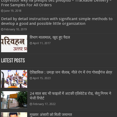
Lopressor léky na předpis bez předpisu – Trackable Delivery –
Free Samples For All Orders
June 19, 2018
Detail by detail instruction with significant simple methods to
develop a good and possible little organization
February 10, 2019
विभाग मालामाल, खुद हुए पैदल
April 11, 2017
Latest Posts
ऐतिहासिक : उमड़ा जन सैलाब, नीले रंग में रंगा गोसाईंगंज क्षेत्र
April 15, 2023
24 साल बाद भी फाइलों में अटकी एलिवेटेड रोड, सेतु निगम ने
भेजी रिपोर्ट
February 17, 2022
मुख्तार अंसारी को मिली जमानत