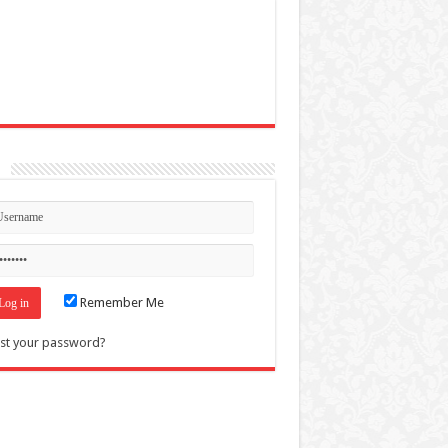
n
Remember Me
st your password?