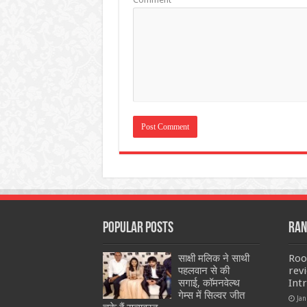
Popular Posts
Ran
साक्षी मलिक ने साथी
Roo
पहलवान से की
rev
सगाई, कॉमनवेल्थ
Int
गेम्स में सिल्वर जीत
Jan