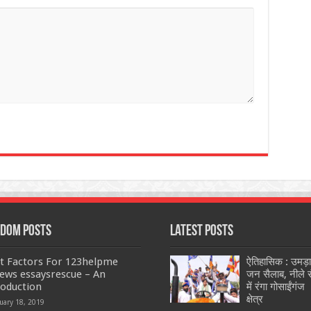
dom Posts
Latest Posts
t Factors For 123helpme
ऐतिहासिक : उमड़ा
iews essaysrescue – An
जन सैलाब, नीले र
roduction
में रंगा गोसाईंगंज
क्षेत्र
uary 18, 2019