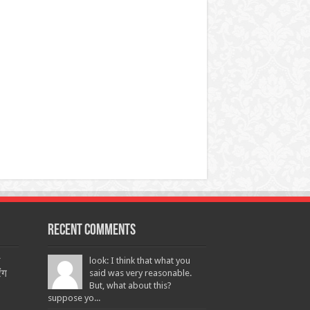
Recent Comments
look: I think that what you
ंग
said was very reasonable.
But, what about this?
suppose yo...