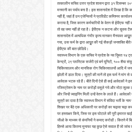
तत्कालीन सचिव उत्तर प्रदेश शासन द्वारा ३१ दिसम्बर २०
मनमानी का पर्याय बना है। इस शासनादेश में लिखा है कि क
नहीं हैं, जहां हैं उन एजेन्सियों ने प्राविडेंट कमिश्नर कार
कराया है, जिस कारण कर्मचारियों के वेतन से ईपीएफ नहीं 
तो वह जमा नहीं हो रहा है। ईपीएफ न कटना और सॢवस टै
शासनादेश में अत्यधिक गंभीर कृत्य मानकर मैनपावर आपूॢत 
गया, उस फर्म के द्वारा आपूॢत की गई सैकड़ों जनशक्ति बीते 
ईपीएफ की बात छोडिय़े।
स्वास्थ्य विभाग के एक सचिव ने प्रदेश के नव निॢमत १४ ट्रा
केन्द्रों, २९ प्लास्टिक सर्जरी एवं बर्न यूनिटों, १०० शैया स
चिकित्सालय और मानसिक रोग चिकित्सालयों आदि में जनशक
झोली में डाल दिया। सूत्रों की मानें तो इस फर्म ने मांग से 
आवेदक भटक रहे हैं। बीते दिनों ऐसे ही कई आवेदकों ने इ
रजिस्ट्रेशन के नाम पर करोड़ों वसूले गये और मोटा शुल्क ल
और जिन्हें ज्वाइनिंग मिली उन्हें वेतन के लाले हैं। आवेद
सूत्रों का दावा है कि स्वास्थ्य विभाग में संविदा भर्ती 
शिखर पर बैठे एक अधिकारी पर करोड़ों का चढ़ावा चढ़ा कर
पर हस्ताक्षर किये, जिस पर इस घोटाले की पूरी इमारत खड़ी
जीओ के माध्यम से कंपनियों ने कमाए करोडों। कितने में 
हिस्से आया कितना मुनाफा यह कुछ ऐसे सवाल हैं जो जांच 