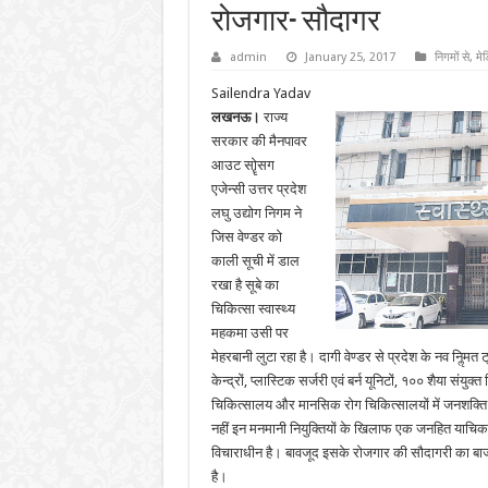
रोजगार- सौदागर
admin
January 25, 2017
निगमों से
,
मे
Sailendra Yadav
लखनऊ।
राज्य
सरकार की मैनपावर
आउट सोॄसग
एजेन्सी उत्तर प्रदेश
लघु उद्योग निगम ने
जिस वेण्डर को
काली सूची में डाल
रखा है सूबे का
चिकित्सा स्वास्थ्य
महकमा उसी पर
मेहरबानी लुटा रहा है। दागी वेण्डर से प्रदेश के नव निॢमत ट्
केन्द्रों, प्लास्टिक सर्जरी एवं बर्न यूनिटों, १०० शैया संयु
चिकित्सालय और मानसिक रोग चिकित्सालयों में जनशक्ति 
नहीं इन मनमानी नियुक्तियों के खिलाफ एक जनहित याचिका 
विचाराधीन है। बावजूद इसके रोजगार की सौदागरी का बा
है।