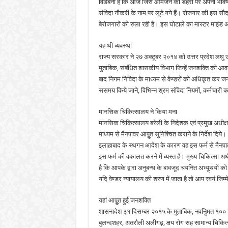
विडंबना है कि आज जिस आमजन की डेहरी पर अपना भविष्य 
संविदा नौकरी के नाम पर लूटे गये हैं। रोजगार की इस सौदा
बेरोजगारों को रुला रही है। इस घोटाले का मास्टर माइंड अज
यह थी व्यवस्था
राज्य सरकार ने २७ अक्टूबर २०१४ को उत्तर प्रदेश लघु 
मुताबिक, संबंधित शासकीय विभाग जिन्हें जनशक्ति की आव
बाद निगम निविदा के माध्यम से वेण्डरों को अधिकृत कर ज
ससमय किये जाने, विभिन्न श्रम संविदा नियमों, कर्मचारी 
मानसिक चिकित्सालय ने किया मना
मानसिक चिकित्सालय बरेली के निदेशक एवं प्रमुख अधीक्
माध्यम से मैनपावर आपूॢत सुनिश्चित कराने के निर्देश दिये
इलाहाबाद के स्थगन आदेश के कारण वह इस फर्म से मैनपाव
इस फर्म की वकालत करने में व्यस्त हैं। मुख्य चिकित्सा अध
है कि आपके द्वारा अनुबन्ध के बावजूद चयनित अभ्यॢथयों को 
यदि वेण्डर न्यायालय की शरण में जाता है तो आप स्वयं जिम्म
यहां आपूॢत हुई जनशक्ति
शासनादेश ३१ दिसम्बर २०१५ के मुताबिक, नवनिॢमत १०० शै
बुलन्दशहर, अतरौली अलीगढ़, क्षय रोग सह सामान्य चिकित