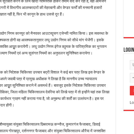
सुरक्षित करने के लिये खादी नतमस्तक होकर तमाम वादे कर रही है, वहीं आमजन
गरी में विभागीय आलम्बरदारों की मेहरबानी और वेण्डर फर्मों की मनमानी हजारों
्ञात नहीं है, फिर भी कानून के हाथ उससे दूर हैं।
उद्योग निगम कानपुर को मैनपावर आउटसाॄसग एजेन्सी नामित किया। इस व्यवस्था के
श्यकता होगी वह आवश्यकतानुसार लघु उद्योग निगम को सीधे मांग भेजेंगी। इसके
नशक्ति आपूॢत करायेगी। लघु उद्योग निगम इंगेज काॢमक के पारिश्रमिक का भुगतान
Logi
कल्याण नियमों एवं अन्य सुसंगत नियमों का अनुपालन सुनिश्चित करायेगा।
षक को निदेशक चिकित्सा उपचार बद्री विशाल ने कई बार पत्र लिख इस वेण्डर के
। अपने जवाबी पत्र में प्रमुख अधीक्षक ने लिखा है कि माननीय उच्च न्यायालय
र आपूॢत सुनिश्चित कराने में असमर्थ हैं। बावजूद इसके निदेशक चिकित्सा उपचार
ीक्षिका, जिला महिला चिकित्सालय देवरिया को लिखे पत्र में तो इन्होंने यहां तक लिखा
कार्यभार ग्रहण नहीं कराया गया है, जो अनुबन्ध की शर्तों का उल्लंघन है। इस पर
Lo
ेदार होंगी।
य्यायुक्त संयुक्त चिकित्सालय छिबरामऊ कन्नौज, कुमारगंज फैजाबाद, डिवाई
्सालय गोरखपुर, दर्शननगर फैजाबाद और संयुक्त चिकित्सालय औरैया में जनशक्ति