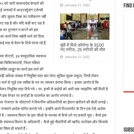
१५ को जारी शासनादेश वेण्डरों की
Find 
January 31, 2022
ई जनपदों में आउटसोॢसंग एजेन्सी
्यालय और सॢवस टैक्स का पंजीकरण नहीं
कट रहा है और यदि कहीं कट रहा है
क्स का भुगतान न करने को इस
का कार्य जिस चहेती फर्म को दिया
कई माह से वेतन के लिये तरस रहे हैं,
यूपी में मिले कोरोना के 8100
नए मरीज, 26 मरीजों की मौत
मा सेन्टरों, ३७ सामुदायिक स्वास्थ्य
January 31, 2022
ंयुक्त चिकित्सालयों, जिला महिला
्ति आपूॢत का कार्य इस फर्म की
कहीं अधिक संख्या में नियुक्ति पत्र बांट मोटा सुविधा शुल्क वसूला, जिन्हें लेकर
स फर्म से जुड़े एक व्यक्ति के घर पर जमकर हंगामा किया। इनका आरोप है कि
ेकर नियुक्ति पत्र दिये गये। पर, इनमें से कईयों को अभी तक ज्वाइनिंग नही मिली है
कों ने इस वेण्डर पर करोड़ों के घालमेल का आरोप लगाया है।
के नाम पर रोजगार के सौदागरों ने विभागीय अधिकारियों का ईमान खरीदने की बोली लगाई।
 मनमाने आदेश पारित कराये गये। इन्होंने अपने रिटायरमेंट के दिन एक ऐसे आदेश
 है। स्वास्थ्य विभाग के इस जीओ के माध्यम से कैसे ठगे गए हजारों युवा। कैसे इस
बिके स्वास्थ्य विभाग के अधिकारी। कैसे हुई नौकरियों की खरीद-फरोख्त और किसके
का विषय हो सकते हैं।
Subsc