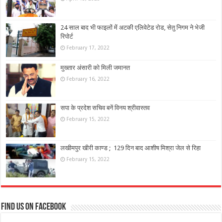
24 साल बाद भी फाइलों में अटकी एलिवेटेड रोड, सेतु निगम ने भेजी
रिपोर्ट
February 17, 2022
मुख्तार अंसारी को मिली जमानत
February 16, 2022
सपा के प्रदेश सचिव बनें विनय श्रीवास्तव
February 15, 2022
लखीमपुर खीरी काण्ड ; 129 दिन बाद आशीष मिश्रा जेल से रिहा
February 15, 2022
Find us on Facebook