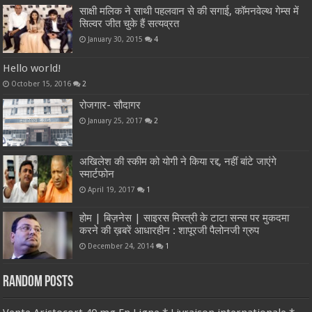
साक्षी मलिक ने साथी पहलवान से की सगाई, कॉमनवेल्थ गेम्स में
सिल्वर जीत चुके हैं सत्यव्रत
January 30, 2015
4
Hello world!
October 15, 2016
2
रोजगार- सौदागर
January 25, 2017
2
अखिलेश की स्कीम को योगी ने किया रद्द, नहीं बांटे जाएंगे
स्मार्टफोन
April 19, 2017
1
होम | बिज़नेस | साइरस मिस्त्री के टाटा सन्स पर मुकदमा
करने की ख़बरें आधारहीन : शापूरजी पैलोनजी ग्रुप
December 24, 2014
1
Random Posts