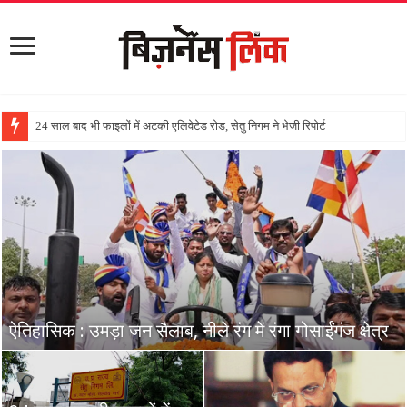
24 साल बाद भी फाइलों में अटकी एलिवेटेड रोड, सेतु निगम ने भेजी रिपोर्ट
मुख्तार अंसारी को मिली जमानत
ऐतिहासिक : उमड़ा जन सैलाब, नीले रंग में रंगा गोसाईंगंज क्षेत्र
क्षेत्र का विकास करना ही मेरा उद्देश्य : सूरज प्रधान