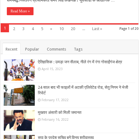
समयबद्ध निस्तारण प्राथमिकता समर सिंह लखनऊ। यूपीसीडा के औद्योगिक …
Read More »
1
2
3
4
5
»
10
20
...
Last »
Page 1 of 20
Recent
Popular
Comments
Tags
ऐतिहासिक : उमड़ा जन सैलाब, नीले रंग में रंगा गोसाईंगंज क्षेत्र
April 15, 2023
24 साल बाद भी फाइलों में अटकी एलिवेटेड रोड, सेतु निगम ने भेजी
रिपोर्ट
February 17, 2022
मुख्तार अंसारी को मिली जमानत
February 16, 2022
सपा के प्रदेश सचिव बनें विनय श्रीवास्तव