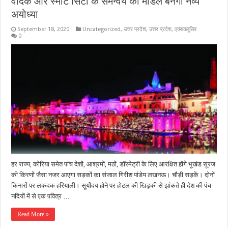
वैदिक और स्मार्ट सिटी के समन्वय का मॉडल बनेगी नव्य
अयोध्या
September 18, 2020
Uncategorized
,
उत्तर प्रदेश
,
उत्तर प्रदेश
,
एक्सक्लूसिव
0
हर राज्य, कोरिया समेत पांच देशों, आश्रमों, मठों, डॉरमेट्री के लिए आरक्षित होंगे भूखंड सूरज
की किरणों जैसा नजर आएगा सड़कों का संजाल गिरीश पांडेय लखनऊ। चौड़ी सड़कें। दोनों
किनारों पर लकदक हरियाली। सूर्योदय होने पर होटल की खिड़की से झांकते ही देश की पंच
नदियों में से एक पवित्र …
Read More »