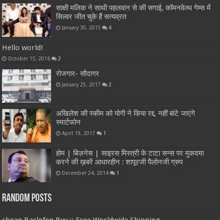
साक्षी मलिक ने साथी पहलवान से की सगाई, कॉमनवेल्थ गेम्स में
सिल्वर जीत चुके हैं सत्यव्रत
January 30, 2015
4
Hello world!
October 15, 2016
2
रोजगार- सौदागर
January 25, 2017
2
अखिलेश की स्कीम को योगी ने किया रद्द, नहीं बांटे जाएंगे
स्मार्टफोन
April 19, 2017
1
होम | बिज़नेस | साइरस मिस्त्री के टाटा सन्स पर मुकदमा
करने की ख़बरें आधारहीन : शापूरजी पैलोनजी ग्रुप
December 24, 2014
1
Random Posts