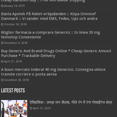
cheap Baclofen Buy :: Free Worldwide Shipping
January 24, 2019
Bästa Apotek På Nätet-erbjudanden :: Köpa Omnicef
Danmark :: Vi sänder med EMS, Fedex, Ups och andra
October 18, 2018
Miglior farmacia a comprare Generics :: In linea 30 mg
Nimotop Conveniente
December 6, 2018
Buy Generic And Brand Drugs Online * Cheap Generic Amoxil
Purchase * Trackable Delivery
April 27, 2019
A buon mercato Inderal 40 mg Generico. Consegna veloce
tramite corriere o posta aerea
December 20, 2018
Latest Posts
ऐतिहासिक : उमड़ा जन सैलाब, नीले रंग में रंगा गोसाईंगंज क्षेत्र
April 15, 2023